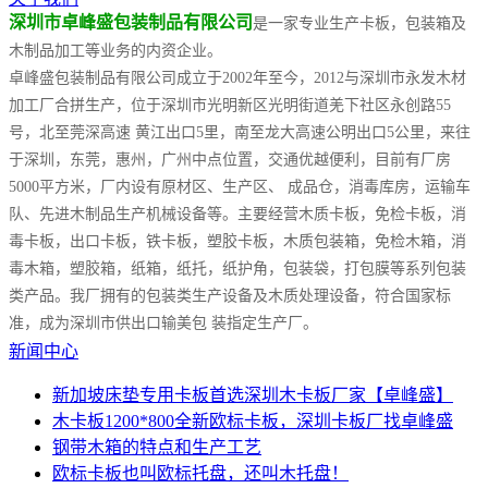
深圳市卓峰盛包装制品有限公司
是一家专业生产卡板，包装箱及
木制品加工等业务的内资企业。
卓峰盛包装制品有限公司成立于2002年至今，2012与深圳市永发木材
加工厂合拼生产，位于深圳市光明新区光明街道羌下社区永创路55
号，北至莞深高速 黄江出口5里，南至龙大高速公明出口5公里，来往
于深圳，东莞，惠州，广州中点位置，交通优越便利，目前有厂房
5000平方米，厂内设有原材区、生产区、 成品仓，消毒库房，运输车
队、先进木制品生产机械设备等。主要经营木质卡板，免检卡板，消
毒卡板，出口卡板，铁卡板，塑胶卡板，木质包装箱，免检木箱，消
毒木箱，塑胶箱，纸箱，纸托，纸护角，包装袋，打包膜等系列包装
类产品。我厂拥有的包装类生产设备及木质处理设备，符合国家标
准，成为深圳市供出口输美包 装指定生产厂。
新闻中心
新加坡床垫专用卡板首选深圳木卡板厂家【卓峰盛】
木卡板1200*800全新欧标卡板，深圳卡板厂找卓峰盛
钢带木箱的特点和生产工艺
欧标卡板也叫欧标托盘，还叫木托盘！