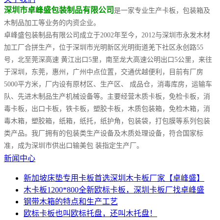
深圳市卓峰盛包装制品有限公司
是一家专业生产卡板，包装箱及
木制品加工等业务的内资企业。
卓峰盛包装制品有限公司成立于2002年至今，2012与深圳市永发木材
加工厂合拼生产，位于深圳市光明新区光明街道羌下社区永创路55
号，北至莞深高速 黄江出口5里，南至龙大高速公明出口5公里，来往
于深圳，东莞，惠州，广州中点位置，交通优越便利，目前有厂房
5000平方米，厂内设有原材区、生产区、 成品仓，消毒库房，运输车
队、先进木制品生产机械设备等。主要经营木质卡板，免检卡板，消
毒卡板，出口卡板，铁卡板，塑胶卡板，木质包装箱，免检木箱，消
毒木箱，塑胶箱，纸箱，纸托，纸护角，包装袋，打包膜等系列包装
类产品。我厂拥有的包装类生产设备及木质处理设备，符合国家标
准，成为深圳市供出口输美包 装指定生产厂。
新闻中心
新加坡床垫专用卡板首选深圳木卡板厂家【卓峰盛】
木卡板1200*800全新欧标卡板，深圳卡板厂找卓峰盛
钢带木箱的特点和生产工艺
欧标卡板也叫欧标托盘，还叫木托盘！