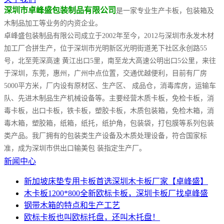
深圳市卓峰盛包装制品有限公司
是一家专业生产卡板，包装箱及
木制品加工等业务的内资企业。
卓峰盛包装制品有限公司成立于2002年至今，2012与深圳市永发木材
加工厂合拼生产，位于深圳市光明新区光明街道羌下社区永创路55
号，北至莞深高速 黄江出口5里，南至龙大高速公明出口5公里，来往
于深圳，东莞，惠州，广州中点位置，交通优越便利，目前有厂房
5000平方米，厂内设有原材区、生产区、 成品仓，消毒库房，运输车
队、先进木制品生产机械设备等。主要经营木质卡板，免检卡板，消
毒卡板，出口卡板，铁卡板，塑胶卡板，木质包装箱，免检木箱，消
毒木箱，塑胶箱，纸箱，纸托，纸护角，包装袋，打包膜等系列包装
类产品。我厂拥有的包装类生产设备及木质处理设备，符合国家标
准，成为深圳市供出口输美包 装指定生产厂。
新闻中心
新加坡床垫专用卡板首选深圳木卡板厂家【卓峰盛】
木卡板1200*800全新欧标卡板，深圳卡板厂找卓峰盛
钢带木箱的特点和生产工艺
欧标卡板也叫欧标托盘，还叫木托盘！