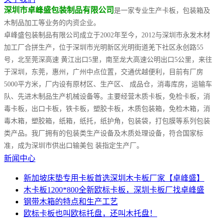
深圳市卓峰盛包装制品有限公司
是一家专业生产卡板，包装箱及
木制品加工等业务的内资企业。
卓峰盛包装制品有限公司成立于2002年至今，2012与深圳市永发木材
加工厂合拼生产，位于深圳市光明新区光明街道羌下社区永创路55
号，北至莞深高速 黄江出口5里，南至龙大高速公明出口5公里，来往
于深圳，东莞，惠州，广州中点位置，交通优越便利，目前有厂房
5000平方米，厂内设有原材区、生产区、 成品仓，消毒库房，运输车
队、先进木制品生产机械设备等。主要经营木质卡板，免检卡板，消
毒卡板，出口卡板，铁卡板，塑胶卡板，木质包装箱，免检木箱，消
毒木箱，塑胶箱，纸箱，纸托，纸护角，包装袋，打包膜等系列包装
类产品。我厂拥有的包装类生产设备及木质处理设备，符合国家标
准，成为深圳市供出口输美包 装指定生产厂。
新闻中心
新加坡床垫专用卡板首选深圳木卡板厂家【卓峰盛】
木卡板1200*800全新欧标卡板，深圳卡板厂找卓峰盛
钢带木箱的特点和生产工艺
欧标卡板也叫欧标托盘，还叫木托盘！