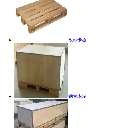
欧标卡板
钢带木箱