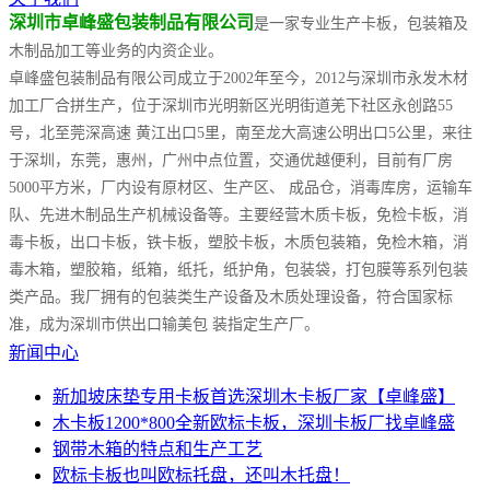
深圳市卓峰盛包装制品有限公司
是一家专业生产卡板，包装箱及
木制品加工等业务的内资企业。
卓峰盛包装制品有限公司成立于2002年至今，2012与深圳市永发木材
加工厂合拼生产，位于深圳市光明新区光明街道羌下社区永创路55
号，北至莞深高速 黄江出口5里，南至龙大高速公明出口5公里，来往
于深圳，东莞，惠州，广州中点位置，交通优越便利，目前有厂房
5000平方米，厂内设有原材区、生产区、 成品仓，消毒库房，运输车
队、先进木制品生产机械设备等。主要经营木质卡板，免检卡板，消
毒卡板，出口卡板，铁卡板，塑胶卡板，木质包装箱，免检木箱，消
毒木箱，塑胶箱，纸箱，纸托，纸护角，包装袋，打包膜等系列包装
类产品。我厂拥有的包装类生产设备及木质处理设备，符合国家标
准，成为深圳市供出口输美包 装指定生产厂。
新闻中心
新加坡床垫专用卡板首选深圳木卡板厂家【卓峰盛】
木卡板1200*800全新欧标卡板，深圳卡板厂找卓峰盛
钢带木箱的特点和生产工艺
欧标卡板也叫欧标托盘，还叫木托盘！