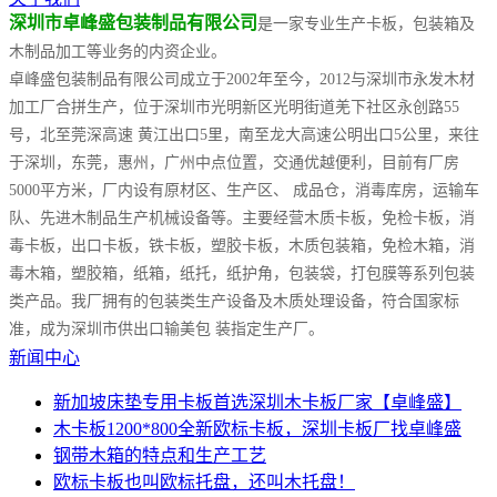
深圳市卓峰盛包装制品有限公司
是一家专业生产卡板，包装箱及
木制品加工等业务的内资企业。
卓峰盛包装制品有限公司成立于2002年至今，2012与深圳市永发木材
加工厂合拼生产，位于深圳市光明新区光明街道羌下社区永创路55
号，北至莞深高速 黄江出口5里，南至龙大高速公明出口5公里，来往
于深圳，东莞，惠州，广州中点位置，交通优越便利，目前有厂房
5000平方米，厂内设有原材区、生产区、 成品仓，消毒库房，运输车
队、先进木制品生产机械设备等。主要经营木质卡板，免检卡板，消
毒卡板，出口卡板，铁卡板，塑胶卡板，木质包装箱，免检木箱，消
毒木箱，塑胶箱，纸箱，纸托，纸护角，包装袋，打包膜等系列包装
类产品。我厂拥有的包装类生产设备及木质处理设备，符合国家标
准，成为深圳市供出口输美包 装指定生产厂。
新闻中心
新加坡床垫专用卡板首选深圳木卡板厂家【卓峰盛】
木卡板1200*800全新欧标卡板，深圳卡板厂找卓峰盛
钢带木箱的特点和生产工艺
欧标卡板也叫欧标托盘，还叫木托盘！