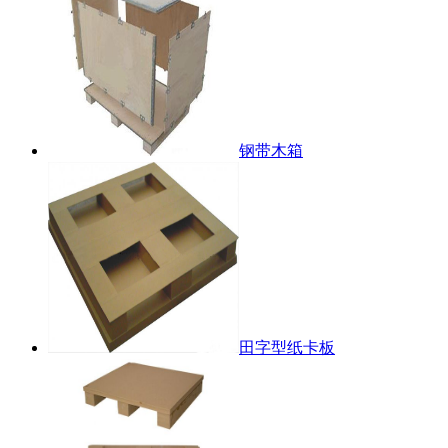
钢带木箱
田字型纸卡板